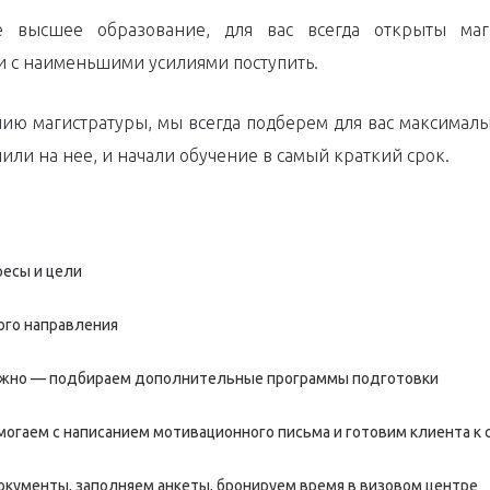
е высшее образование, для вас всегда открыты ма
и с наименьшими усилиями поступить.
ению магистратуры, мы всегда подберем для вас максим
пили на нее, и начали обучение в самый краткий срок.
ресы и цели
ого направления
 нужно — подбираем дополнительные программы подготовки
могаем с написанием мотивационного письма и готовим клиента к
кументы, заполняем анкеты, бронируем время в визовом центре