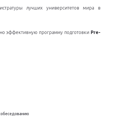
гистратуры лучших университетов мира в
ально эффективную программу подготовки
Pre-
 собеседованию